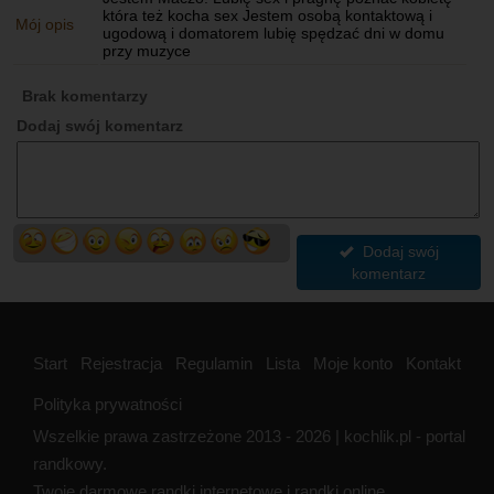
która też kocha sex Jestem osobą kontaktową i
Mój opis
ugodową i domatorem lubię spędzać dni w domu
przy muzyce
Brak komentarzy
Dodaj swój komentarz
Dodaj swój
komentarz
Start
Rejestracja
Regulamin
Lista
Moje konto
Kontakt
Polityka prywatności
Wszelkie prawa zastrzeżone 2013 - 2026 | kochlik.pl - portal
randkowy.
Twoje darmowe randki internetowe i randki online.