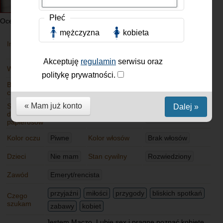
Płeć
Oceniano: 5, Ranking: 2.80
mężczyzna
kobieta
Polska
Imię
Adam
Mieszkam
Stalowa Wola
Akceptuję
regulamin
serwisu oraz
Wiek
74 lat
Jak mieszkam
politykę prywatności.
Budowa
Normalna
Wzrost
176 cm
ciała
« Mam już konto
Stosunek
Dalej »
Stosunek do
Lubię tylko
do
Nie palę
alkoholu
okazjonalnie
papierosów
Kolor oczu
Piwne
Kolor włosów
Brak włosów
Dzieci
Nie mam
Stan cywilny
Rozwiedziony
Zawód
Emeryt/rencista
przyjaźni
miłości
przygody
bliskich spotkań
Czego
szukam
zabawy
kobiet
Jestem Maczo. Lubię sex i pragnę poznać kobietę