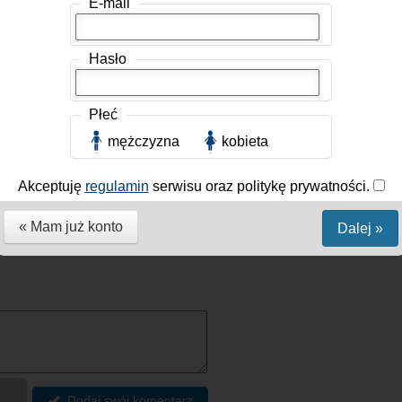
E-mail
trwałość
Wrażliwość
Hasło
moru
Uprzejmość
olność do krytycznego myślenia
Płeć
łoska
Kuchnia azjatycka
mężczyzna
kobieta
Filmy
Seriale
Muzyka
Akceptuję
regulamin
serwisu oraz politykę prywatności.
ch spotkań
kobiet
ja
 muzykę z nich od dawna jestem
« Mam już konto
Dalej »
 ;]
Dodaj swój komentarz