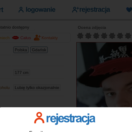
tatnio dostępny
Ocena zdjęcia
miech
Całus
Kontakty
Polska
Gdańsk
177 cm
oholu
Lubię tylko okazjonalnie
Kawaler