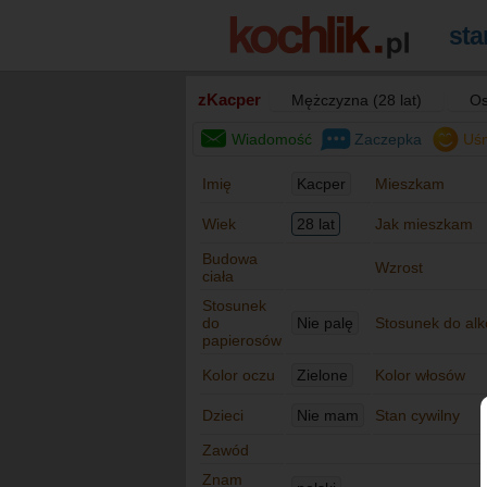
zKacper
Mężczyzna (28 lat)
Os
Wiadomość
Zaczepka
Uś
Imię
Kacper
Mieszkam
Wiek
28 lat
Jak mieszkam
Budowa
Wzrost
ciała
Stosunek
do
Nie palę
Stosunek do alk
papierosów
Kolor oczu
Zielone
Kolor włosów
Dzieci
Nie mam
Stan cywilny
Zawód
Znam