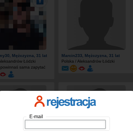
ny30
, Mężczyzna, 31 lat
Marcin233
, Mężczyzna, 31 lat
 Aleksandrów Łódzki
Polska / Aleksandrów Łódzki
 powinnaś sama zapytać
E-mail