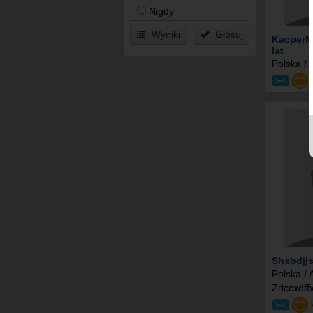
Nigdy
Wyniki
Głosuj
KacperM
lat
Polska /
Shsbdjj
Polska /
Zdccxdffx