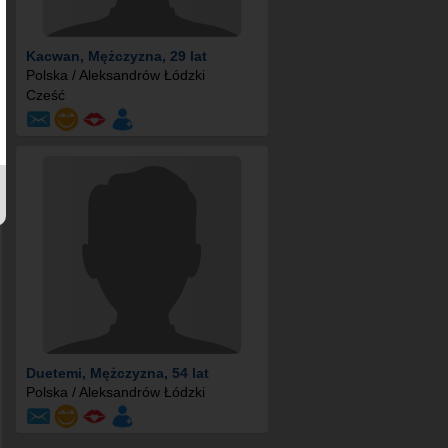
Kacwan
, Mężczyzna, 29 lat
Polska / Aleksandrów Łódzki
Cześć
Duetemi
, Mężczyzna, 54 lat
Polska / Aleksandrów Łódzki