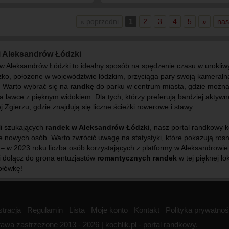
« poprzedni
1
2
3
4
5
»
nas
 Aleksandrów Łódzki
w Aleksandrów Łódzki to idealny sposób na spędzenie czasu w urokliw
zko, położone w województwie łódzkim, przyciąga pary swoją kameralną
. Warto wybrać się na
randkę
do parku w centrum miasta, gdzie można 
a ławce z pięknym widokiem. Dla tych, którzy preferują bardziej akty
ej Zgierzu, gdzie znajdują się liczne ścieżki rowerowe i stawy.
li szukających
randek w Aleksandrów Łódzki
, nasz portal randkowy k
 nowych osób. Warto zwrócić uwagę na statystyki, które pokazują rosn
– w 2023 roku liczba osób korzystających z platformy w Aleksandrowie
 i dołącz do grona entuzjastów
romantycznych randek
w tej pięknej lo
ołówkę!
stracja
Regulamin
Lista
Moje konto
Kontakt
Polityka prywatnoś
awa zastrzeżone 2013 - 2026 | kochlik.pl - portal randkowy.