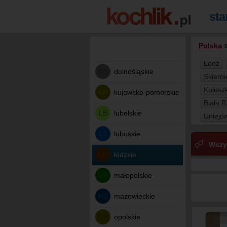
Polska
Łódź
DŚ
dolnośląskie
Skiern
Koluszk
KP
kujawsko-pomorskie
Biała 
LB
lubelskie
Uniejó
LS
lubuskie
Wszy
ŁD
łódzkie
MP
małopolskie
MZ
mazowieckie
OP
opolskie