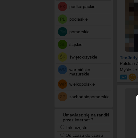
PK
podkarpackie
PL
podlaskie
PM
pomorskie
ŚL
śląskie
ŚK
świętokrzyskie
TenJedy
Polska /
WM
warmińsko-
Myślę że
mazurskie
WP
wielkopolskie
ZP
zachodniopomorskie
Umawiasz się na randki
przez internet ?
Tak, często
Od czasu do czasu