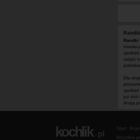
Randki
Randki
miastec
spotkań
usiąść n
pobliski
Dla sing
poznanie
spotkań 
już dziś
drugą p
Start
Reje
Wszelkie pr