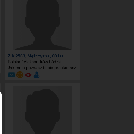
Zibi2563
, Mężczyzna, 60 lat
Polska / Aleksandrów Łódzki
Jak mnie poznasz to się przekonasz