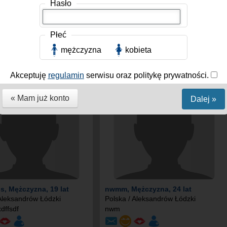
Hasło
ineciarz
, Mężczyzna, 20
Dany66
, Mężczyzna, 26 lat
Płeć
Polska / Aleksandrów Łódzki
 Aleksandrów Łódzki
mężczyzna
kobieta
Akceptuję
regulamin
serwisu oraz politykę prywatności.
« Mam już konto
Dalej »
ss
, Mężczyzna, 19 lat
nwmm
, Mężczyzna, 24 lat
 Aleksandrów Łódzki
Polska / Aleksandrów Łódzki
dffsdf
nwm