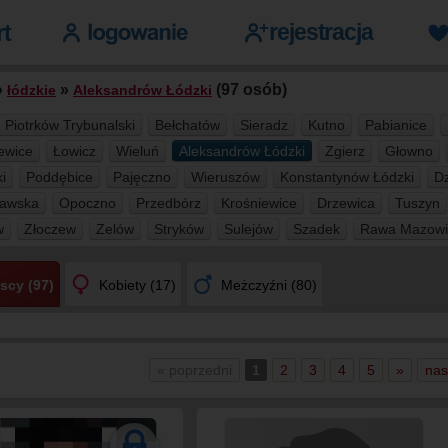
»
»
(97 osób)
łódzkie
Aleksandrów Łódzki
Piotrków Trybunalski
Bełchatów
Sieradz
Kutno
Pabianice
iewice
Łowicz
Wieluń
Aleksandrów Łódzki
Zgierz
Głowno
i
Poddębice
Pajęczno
Wieruszów
Konstantynów Łódzki
Dz
Rawska
Opoczno
Przedbórz
Krośniewice
Drzewica
Tuszyn
w
Złoczew
Zelów
Stryków
Sulejów
Szadek
Rawa Mazowi
scy (97)
Kobiety (17)
Meżczyźni (80)
« poprzedni
1
2
3
4
5
»
nas