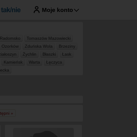
Moje konto
Radomsko
Tomaszów Mazowiecki
Ozorków
Zduńska Wola
Brzeziny
iałoszyn
Żychlin
Błaszki
Łask
Kamieńsk
Warta
Łęczyca
ecka
tępni »