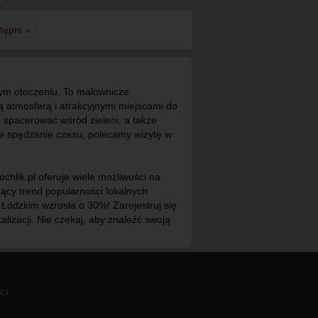
tępni »
ym otoczeniu. To malownicze
 atmosferą i atrakcyjnymi miejscami do
spacerować wśród zieleni, a także
wne spędzanie czasu, polecamy wizytę w
ochlik.pl oferuje wiele możliwości na
ący trend popularności lokalnych
 Łódzkim wzrosła o 30%! Zarejestruj się
kalizacji. Nie czekaj, aby znaleźć swoją
ci