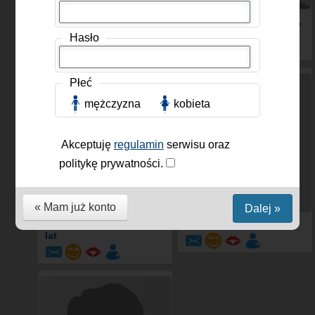
KFGHK
, Mężczyzna, 36
Oskar65472
, Mężczyzna,
lat
29 lat
Hasło
Płeć
mężczyzna
kobieta
Akceptuję
regulamin
serwisu oraz
politykę prywatności.
« Mam już konto
Dalej »
Fifi12345
, Mężczyzna, 24
Tyuiop
, Kobieta, 52 lat
lat