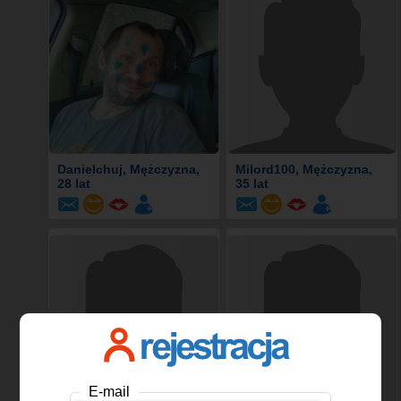
Danielchuj
, Mężczyzna,
Milord100
, Mężczyzna,
28 lat
35 lat
E-mail