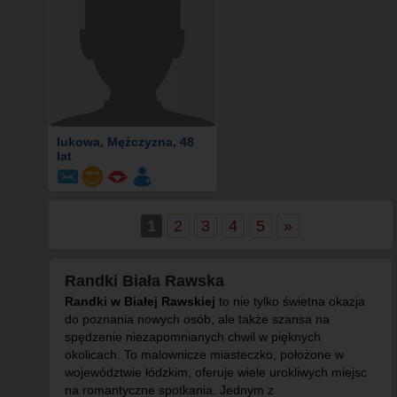
lukowa
, Mężczyzna, 48
lat
1
2
3
4
5
»
Randki Biała Rawska
Randki w Białej Rawskiej
to nie tylko świetna okazja
do poznania nowych osób, ale także szansa na
spędzenie niezapomnianych chwil w pięknych
okolicach. To malownicze miasteczko, położone w
województwie łódzkim, oferuje wiele urokliwych miejsc
na romantyczne spotkania. Jednym z