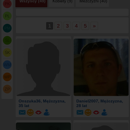
Wszyscy (49)
Kobiety (9)
Meżczyźni (40)
PK
PL
1
2
3
4
5
»
PM
ŚL
ŚK
WM
WP
ZP
Onszuka36
, Mężczyzna,
Daniel2007
, Mężczyzna,
35 lat
28 lat