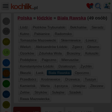
Polska
»
łódzkie
»
Biała Rawska
(49 osób)
Łódź
Piotrków Trybunalski
Bełchatów
Sieradz
DŚ
Kutno
Pabianice
Radomsko
Tomaszów Mazowiecki
Skierniewice
Łowicz
KP
Wieluń
Aleksandrów Łódzki
Zgierz
Głowno
LB
Ozorków
Zduńska Wola
Brzeziny
Koluszki
Poddębice
Pajęczno
Wieruszów
LS
Konstantynów Łódzki
Działoszyn
Żychlin
Błaszki
Łask
Biała Rawska
Opoczno
ŁD
Przedbórz
Krośniewice
Drzewica
Tuszyn
MP
Kamieńsk
Warta
Łęczyca
Uniejów
Złoczew
Zelów
Stryków
Sulejów
Szadek
MZ
Rawa Mazowiecka
OP