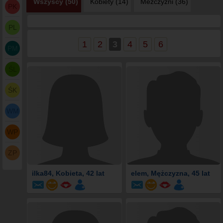
Wszyscy (50)
Kobiety (14)
Meżczyźni (36)
PK
PL
1
2
3
4
5
6
PM
ŚL
ŚK
WM
WP
ZP
ilka84
, Kobieta, 42 lat
elem
, Mężczyzna, 45 lat