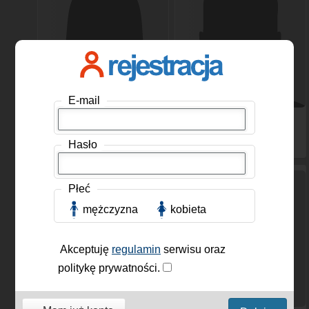
E-mail
kotek2003
, Kobieta, 59
redemption
, Mężczyzna,
lat
100 lat
Hasło
Płeć
mężczyzna
kobieta
Akceptuję
regulamin
serwisu oraz
politykę prywatności.