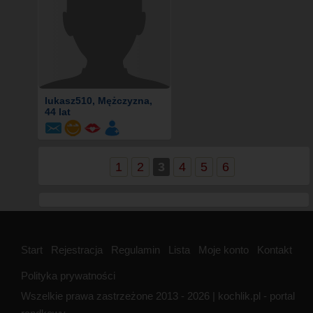
lukasz510
, Mężczyzna,
44 lat
1
2
3
4
5
6
Start
Rejestracja
Regulamin
Lista
Moje konto
Kontakt
Polityka prywatności
Wszelkie prawa zastrzeżone 2013 - 2026 | kochlik.pl - portal