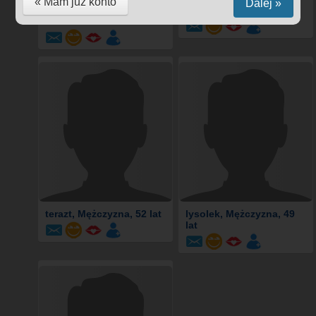
« Mam już konto
Dalej »
weerde
, Mężczyzna, 51
arina
, Kobieta, 65 lat
lat
terazt
, Mężczyzna, 52 lat
lysolek
, Mężczyzna, 49
lat