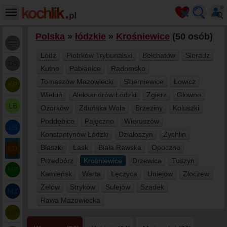
Polska
»
łódzkie
»
Krośniewice
(50 osób)
Łódź
Piotrków Trybunalski
Bełchatów
Sieradz
DŚ
Kutno
Pabianice
Radomsko
Tomaszów Mazowiecki
Skierniewice
Łowicz
KP
Wieluń
Aleksandrów Łódzki
Zgierz
Głowno
LB
Ozorków
Zduńska Wola
Brzeziny
Koluszki
Poddębice
Pajęczno
Wieruszów
LS
Konstantynów Łódzki
Działoszyn
Żychlin
Błaszki
Łask
Biała Rawska
Opoczno
ŁD
Przedbórz
Krośniewice
Drzewica
Tuszyn
MP
Kamieńsk
Warta
Łęczyca
Uniejów
Złoczew
Zelów
Stryków
Sulejów
Szadek
MZ
Rawa Mazowiecka
OP