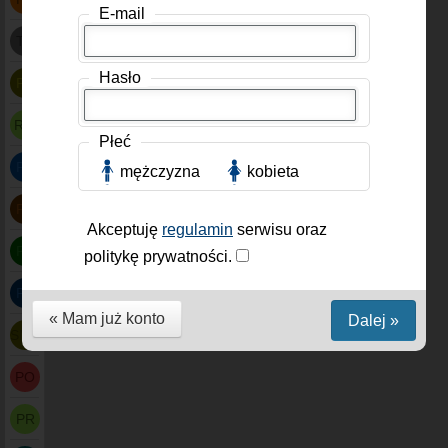
E-mail
TR
Hasło
PF
RW
Płeć
PV
mężczyzna
kobieta
PT
Akceptuję
regulamin
serwisu oraz
PS
politykę prywatności.
PF
« Mam już konto
Dalej »
SMP
PO
PR