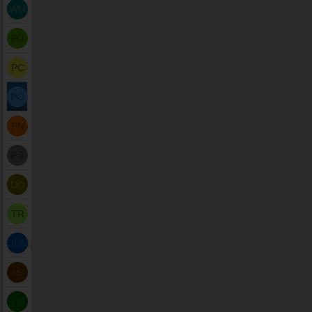
WM
PO
PC
PO
PN
PS
DO
TR
DDM
IS
TO