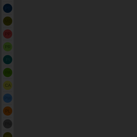
PT
ME
PP
PR
PI
PA
CA
PW
PL
PN
PS