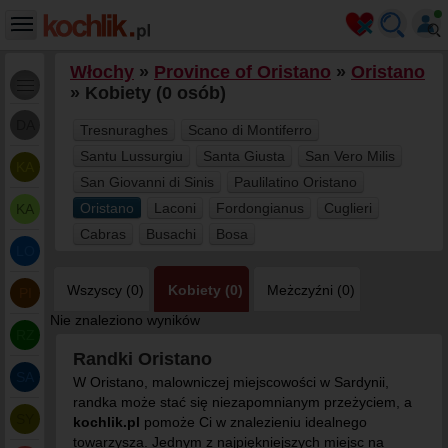
Włochy
»
Province of Oristano
»
Oristano
» Kobiety (0 osób)
DA
Tresnuraghes
Scano di Montiferro
Santu Lussurgiu
Santa Giusta
San Vero Milis
KA
San Giovanni di Sinis
Paulilatino Oristano
Oristano
Laconi
Fordongianus
Cuglieri
KA
Cabras
Busachi
Bosa
LO
Wszyscy (0)
Kobiety (0)
Meżczyźni (0)
PI
Nie znaleziono wyników
RZ
Randki Oristano
SA
W Oristano, malowniczej miejscowości w Sardynii,
randka może stać się niezapomnianym przeżyciem, a
SY
kochlik.pl
pomoże Ci w znalezieniu idealnego
towarzysza. Jednym z najpiękniejszych miejsc na