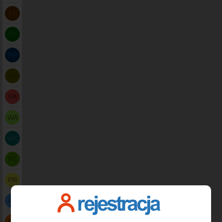
TR
RI
PP
PC
PA
WA
WC
PC
PR
PB
PB