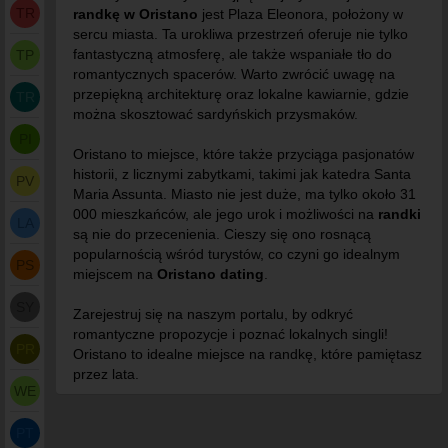
TR
randkę w Oristano
jest Plaza Eleonora, położony w
sercu miasta. Ta urokliwa przestrzeń oferuje nie tylko
fantastyczną atmosferę, ale także wspaniałe tło do
TP
romantycznych spacerów. Warto zwrócić uwagę na
przepiękną architekturę oraz lokalne kawiarnie, gdzie
TR
można skosztować sardyńskich przysmaków.
PI
Oristano to miejsce, które także przyciąga pasjonatów
historii, z licznymi zabytkami, takimi jak katedra Santa
PV
Maria Assunta. Miasto nie jest duże, ma tylko około 31
000 mieszkańców, ale jego urok i możliwości na
randki
LA
są nie do przecenienia. Cieszy się ono rosnącą
popularnością wśród turystów, co czyni go idealnym
PS
miejscem na
Oristano dating
.
SY
Zarejestruj się na naszym portalu, by odkryć
romantyczne propozycje i poznać lokalnych singli!
PR
Oristano to idealne miejsce na randkę, które pamiętasz
przez lata.
WE
PT