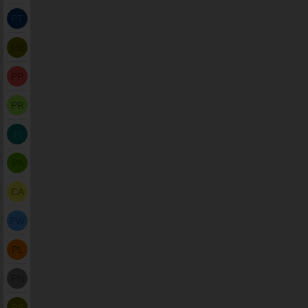
PT
ME
PP
PR
PI
PA
CA
PW
PL
PN
PS