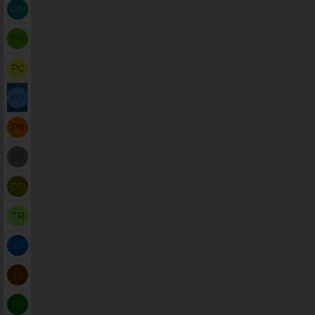
WM
PO
PC
PO
PN
PS
DO
TR
DDM
IS
TO