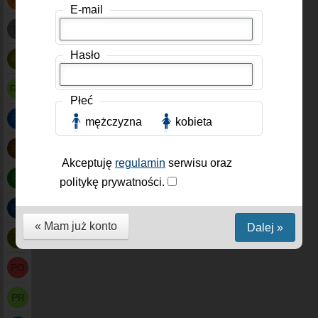
E-mail
TR
Hasło
PF
RW
Płeć
PV
mężczyzna
kobieta
PT
Akceptuję
regulamin
serwisu oraz
PS
politykę prywatności.
PF
« Mam już konto
Dalej »
SMP
PO
PR