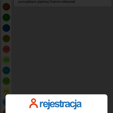
początkiem pięknej historii miłosnej!
TR
RI
PP
PC
PA
WA
WC
PC
PR
PB
PB