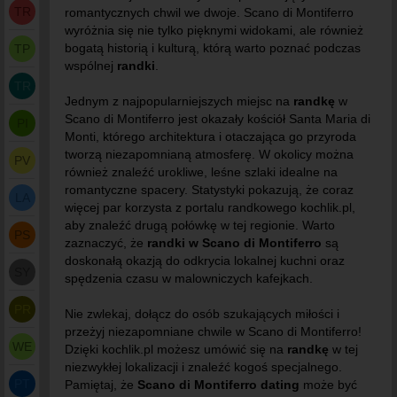
TR
romantycznych chwil we dwoje. Scano di Montiferro
wyróżnia się nie tylko pięknymi widokami, ale również
bogatą historią i kulturą, którą warto poznać podczas
TP
wspólnej
randki
.
TR
Jednym z najpopularniejszych miejsc na
randkę
w
Scano di Montiferro jest okazały kościół Santa Maria di
PI
Monti, którego architektura i otaczająca go przyroda
tworzą niezapomnianą atmosferę. W okolicy można
PV
również znaleźć urokliwe, leśne szlaki idealne na
romantyczne spacery. Statystyki pokazują, że coraz
LA
więcej par korzysta z portalu randkowego kochlik.pl,
aby znaleźć drugą połówkę w tej regionie. Warto
PS
zaznaczyć, że
randki w Scano di Montiferro
są
doskonałą okazją do odkrycia lokalnej kuchni oraz
SY
spędzenia czasu w malowniczych kafejkach.
PR
Nie zwlekaj, dołącz do osób szukających miłości i
przeżyj niezapomniane chwile w Scano di Montiferro!
WE
Dzięki kochlik.pl możesz umówić się na
randkę
w tej
niezwykłej lokalizacji i znaleźć kogoś specjalnego.
PT
Pamiętaj, że
Scano di Montiferro dating
może być