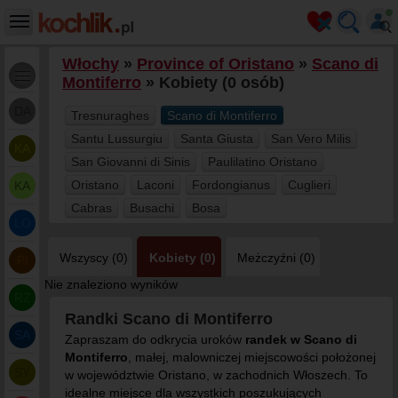
Włochy
»
Province of Oristano
»
Scano di
Montiferro
» Kobiety (0 osób)
DA
Tresnuraghes
Scano di Montiferro
Santu Lussurgiu
Santa Giusta
San Vero Milis
KA
San Giovanni di Sinis
Paulilatino Oristano
Oristano
Laconi
Fordongianus
Cuglieri
KA
Cabras
Busachi
Bosa
LO
Wszyscy (0)
Kobiety (0)
Meżczyźni (0)
PI
Nie znaleziono wyników
RZ
Randki Scano di Montiferro
SA
Zapraszam do odkrycia uroków
randek w Scano di
Montiferro
, małej, malowniczej miejscowości położonej
SY
w województwie Oristano, w zachodnich Włoszech. To
idealne miejsce dla wszystkich poszukujących