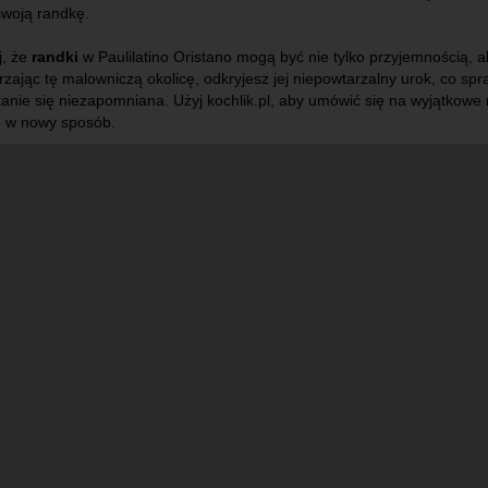
swoją randkę.
j, że
randki
w Paulilatino Oristano mogą być nie tylko przyjemnością, 
zając tę malowniczą okolicę, odkryjesz jej niepowtarzalny urok, co spr
anie się niezapomniana. Użyj kochlik.pl, aby umówić się na wyjątkowe
o w nowy sposób.