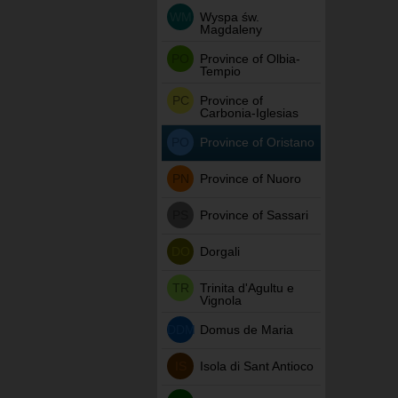
WM
Wyspa św.
Magdaleny
PO
Province of Olbia-
Tempio
PC
Province of
Carbonia-Iglesias
PO
Province of Oristano
PN
Province of Nuoro
PS
Province of Sassari
DO
Dorgali
TR
Trinita d'Agultu e
Vignola
DDM
Domus de Maria
IS
Isola di Sant Antioco