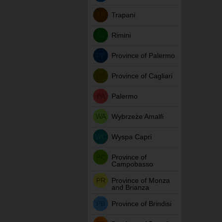
TR
Trapani
RI
Rimini
PP
Province of Palermo
PC
Province of Cagliari
PA
Palermo
WA
Wybrzeże Amalfi
WC
Wyspa Capri
PC
Province of
Campobasso
PR
Province of Monza
and Brianza
PB
Province of Brindisi