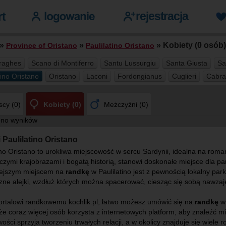
»
»
» Kobiety (0 osób)
Province of Oristano
Paulilatino Oristano
raghes
Scano di Montiferro
Santu Lussurgiu
Santa Giusta
Sa
tino Oristano
Oristano
Laconi
Fordongianus
Cuglieri
Cabra
cy (0)
Kobiety (0)
Meżczyźni (0)
ono wyników
 Paulilatino Oristano
ino Oristano to urokliwa miejscowość w sercu Sardynii, idealna na rom
zymi krajobrazami i bogatą historią, stanowi doskonałe miejsce dla p
iejszym miejscem na
randkę
w Paulilatino jest z pewnością lokalny park
czne alejki, wzdłuż których można spacerować, ciesząc się sobą nawza
portalowi randkowemu kochlik.pl, łatwo możesz umówić się na
randkę
w 
że coraz więcej osób korzysta z internetowych platform, aby znaleźć mi
ości sprzyja tworzeniu trwałych relacji, a w okolicy znajduje się wiel