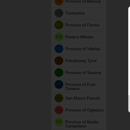
PB
Province of Brescia
TR
Tremosine
PF
Province of Fermo
RW
Riwiera Włoska
PV
Province of Viterbo
PT
Południowy Tyrol
PS
Province of Savona
PF
Province of Forli-
Cesena
SMP
San Mauro Pascoli
PO
Province of Ogliastra
PR
Province of Medio
Campidano