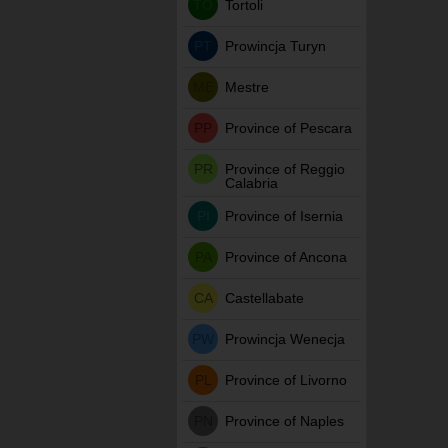
TO
Tortoli
PT
Prowincja Turyn
ME
Mestre
PP
Province of Pescara
PR
Province of Reggio
Calabria
PI
Province of Isernia
PA
Province of Ancona
CA
Castellabate
PW
Prowincja Wenecja
PL
Province of Livorno
PN
Province of Naples