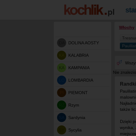
Włochy
Tresnu
DA
DOLINA AOSTY
Paulila
KA
KALABRIA
Wszys
KA
KAMPANIA
Nie znalezi
LO
LOMBARDIA
Randki
Paulilat
PI
PIEMONT
malownic
Najładn
RZ
Rzym
także li
SA
Sardynia
Dzięki 
wynika, 
SY
Sycylia
miejscow