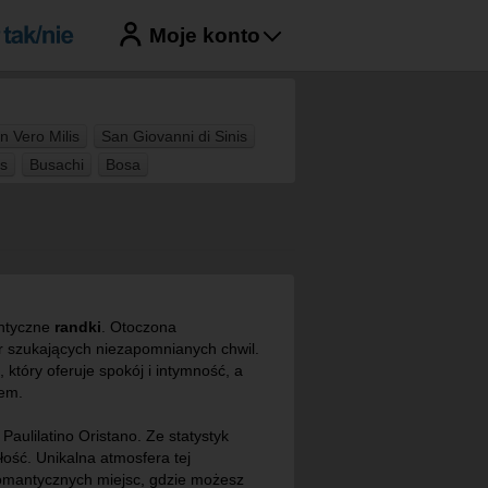
Moje konto
n Vero Milis
San Giovanni di Sinis
s
Busachi
Bosa
antyczne
randki
. Otoczona
ar szukających niezapomnianych chwil.
, który oferuje spokój i intymność, a
jem.
Paulilatino Oristano. Ze statystyk
łość. Unikalna atmosfera tej
e romantycznych miejsc, gdzie możesz