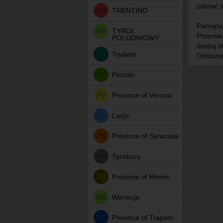
zabrać 
TR
TRENTINO
Pamięta
TP
TYROL
Przemier
POLUDNIOWY
osobą st
TR
Trydent
Oristan
PI
Pinzolo
PV
Province of Verona
LA
Lacjo
PS
Province of Syracuse
SY
Syrakuzy
PR
Province of Rimini
WE
Wenecja
PT
Province of Trapani