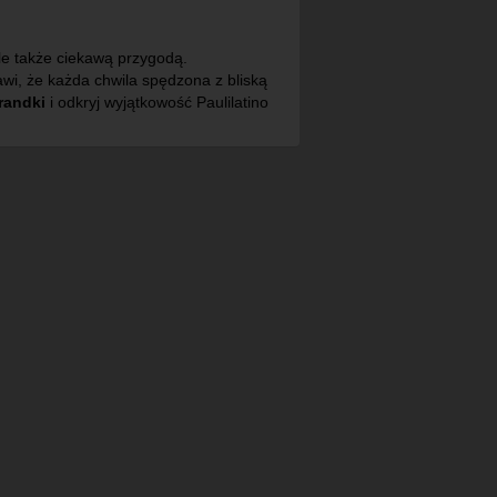
ale także ciekawą przygodą.
awi, że każda chwila spędzona z bliską
randki
i odkryj wyjątkowość Paulilatino