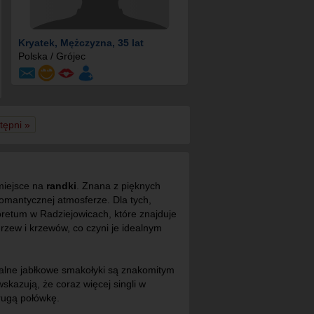
Kryatek
, Mężczyzna, 35 lat
Polska / Grójec
tępni »
miejsce na
randki
. Znana z pięknych
romantycznej atmosferze. Dla tych,
oretum w Radziejowicach, które znajduje
rzew i krzewów, co czyni je idealnym
okalne jabłkowe smakołyki są znakomitym
skazują, że coraz więcej singli w
drugą połówkę.