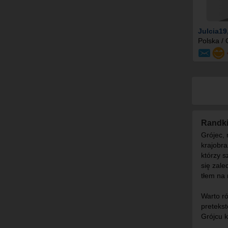
Julcia19
Polska / 
Randki
Grójec,
krajobra
którzy 
się zale
tłem na
Warto ró
pretekst
Grójcu k