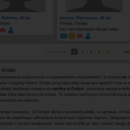
, Kobieta, 20 lat
parana
, Mężczyzna, 39 lat
Grójec
Polska / Grójec
koc ham blondynki tak jak soleo
« poprzedni
1
2
3
4
5
»
nas
 Grójec
 malownicza miejscowość w województwie mazowieckim, to doskonałe 
zów i bogatej historii, Grójec przyciąga pary pragnące spędzić czas w 
szukają idealnego miejsca na
randkę w Grójcu
, polecamy wizytę w Arb
dwie kilka kilometrów od miasta. To miejsce zachwyca różnorodnością d
 romantyczne spacery.
wnież zauważyć, że Grójec słynie z produkcji jabłek, co sprawia, że l
em do wspólnego odkrywania kulinarnych tajemnic regionu. Statystyki w
orzysta z portali randkowych, takich jak kochlik.pl, aby znaleźć swoją 