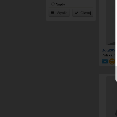
Nigdy
Wyniki
Głosuj
Bog205
,
Polska / 