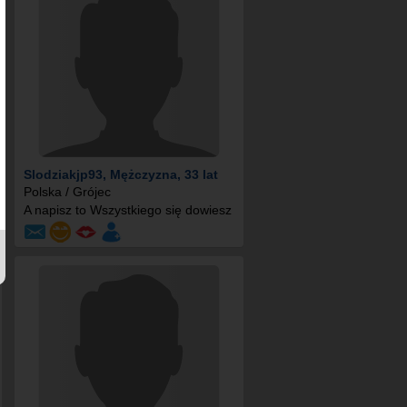
Slodziakjp93
, Mężczyzna, 33 lat
Polska / Grójec
A napisz to Wszystkiego się dowiesz