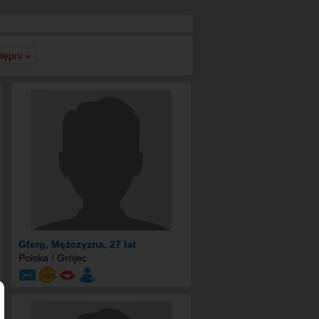
tępni »
Gferg
, Mężczyzna, 27 lat
Polska / Grójec