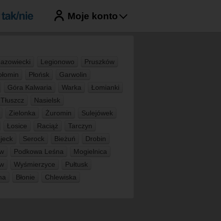
Moje konto
azowiecki
Legionowo
Pruszków
łomin
Płońsk
Garwolin
Góra Kalwaria
Warka
Łomianki
Tłuszcz
Nasielsk
Zielonka
Żuromin
Sulejówek
Łosice
Raciąż
Tarczyn
ojeck
Serock
Bieżuń
Drobin
ew
Podkowa Leśna
Mogielnica
ew
Wyśmierzyce
Pułtusk
na
Błonie
Chlewiska