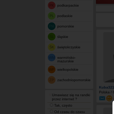
PK
podkarpackie
PL
podlaskie
PM
pomorskie
ŚL
śląskie
ŚK
świętokrzyskie
WM
warmińsko-
mazurskie
WP
wielkopolskie
ZP
zachodniopomorskie
Kuba321
Polska / 
Umawiasz się na randki
przez internet ?
Tak, często
Od czasu do czasu