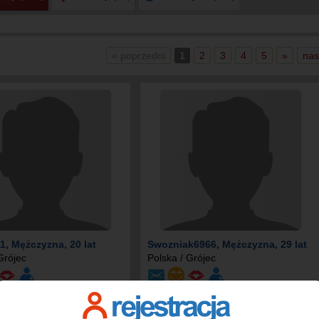
« poprzedni
1
2
3
4
5
»
nas
1
, Mężczyzna, 20 lat
Swozniak6966
, Mężczyzna, 29 lat
Grójec
Polska / Grójec