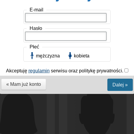
E-mail
Hasło
Płeć
mężczyzna
kobieta
 Mężczyzna, 32 lat
Wjd
, Mężczyzna, 27 lat
Grójec
Polska / Grójec
Akceptuję
regulamin
serwisu oraz politykę prywatności.
« Mam już konto
Dalej »