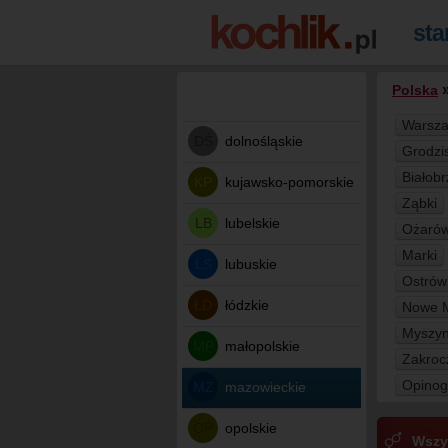
Polska
Warsz
DŚ
dolnośląskie
Grodzi
Białobr
KP
kujawsko-pomorskie
Ząbki
LB
lubelskie
Ożarów
Marki
LS
lubuskie
Ostrów
ŁD
łódzkie
Nowe M
Myszyn
MP
małopolskie
Zakro
Opinog
MZ
mazowieckie
OP
opolskie
Wszy