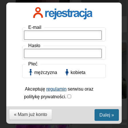
Meches84
, Mężczyzna,
Paulla69
, Kobieta, 31 lat
42 lat
E-mail
Hasło
Płeć
mężczyzna
kobieta
Akceptuję
regulamin
serwisu oraz
politykę prywatności.
Chetny40
, Mężczyzna, 41
Andrzej48
, Mężczyzna,
lat
49 lat
« Mam już konto
Dalej »