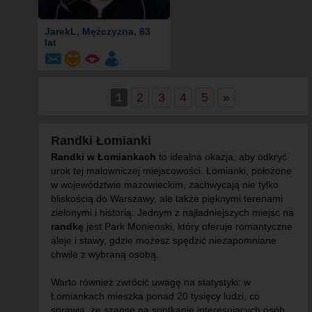
JarekL
, Mężczyzna, 63
lat
1
2
3
4
5
»
Randki Łomianki
Randki w Łomiankach
to idealna okazja, aby odkryć
urok tej malowniczej miejscowości. Łomianki, położone
w województwie mazowieckim, zachwycają nie tylko
bliskością do Warszawy, ale także pięknymi terenami
zielonymi i historią. Jednym z najładniejszych miejsc na
randkę
jest Park Monienski, który oferuje romantyczne
aleje i stawy, gdzie możesz spędzić niezapomniane
chwile z wybraną osobą.
Warto również zwrócić uwagę na statystyki: w
Łomiankach mieszka ponad 20 tysięcy ludzi, co
sprawia, że szanse na spotkanie interesujących osób