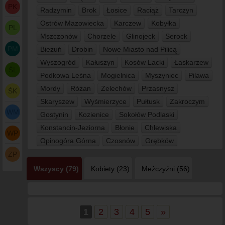
PK
Radzymin
Brok
Łosice
Raciąż
Tarczyn
Ostrów Mazowiecka
Karczew
Kobyłka
PL
Mszczonów
Chorzele
Glinojeck
Serock
PM
Bieżuń
Drobin
Nowe Miasto nad Pilicą
Wyszogród
Kałuszyn
Kosów Lacki
Łaskarzew
ŚL
Podkowa Leśna
Mogielnica
Myszyniec
Pilawa
Mordy
Różan
Żelechów
Przasnysz
ŚK
Skaryszew
Wyśmierzyce
Pułtusk
Zakroczym
WM
Gostynin
Kozienice
Sokołów Podlaski
Konstancin-Jeziorna
Błonie
Chlewiska
WP
Opinogóra Górna
Czosnów
Grębków
ZP
Wszyscy (79)
Kobiety (23)
Meżczyźni (56)
1
2
3
4
5
»