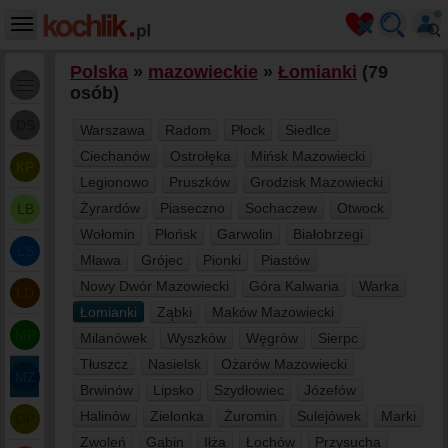
Polska
»
mazowieckie
»
Łomianki
(79
osób)
DŚ
Warszawa
Radom
Płock
Siedlce
Ciechanów
Ostrołęka
Mińsk Mazowiecki
KP
Legionowo
Pruszków
Grodzisk Mazowiecki
Żyrardów
Piaseczno
Sochaczew
Otwock
LB
Wołomin
Płońsk
Garwolin
Białobrzegi
LS
Mława
Grójec
Pionki
Piastów
Nowy Dwór Mazowiecki
Góra Kalwaria
Warka
ŁD
Łomianki
Ząbki
Maków Mazowiecki
MP
Milanówek
Wyszków
Węgrów
Sierpc
Tłuszcz
Nasielsk
Ożarów Mazowiecki
MZ
Brwinów
Lipsko
Szydłowiec
Józefów
Halinów
Zielonka
Żuromin
Sulejówek
Marki
OP
Zwoleń
Gąbin
Iłża
Łochów
Przysucha