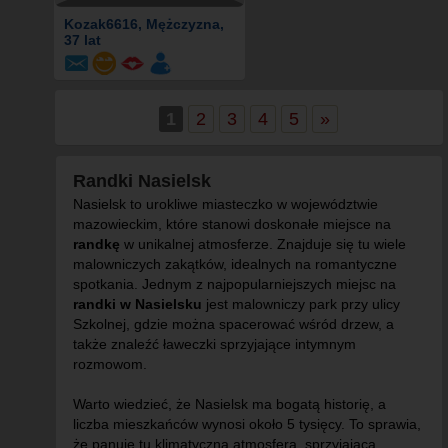
Kozak6616
, Mężczyzna,
37 lat
1
2
3
4
5
»
Randki Nasielsk
Nasielsk to urokliwe miasteczko w województwie
mazowieckim, które stanowi doskonałe miejsce na
randkę
w unikalnej atmosferze. Znajduje się tu wiele
malowniczych zakątków, idealnych na romantyczne
spotkania. Jednym z najpopularniejszych miejsc na
randki w Nasielsku
jest malowniczy park przy ulicy
Szkolnej, gdzie można spacerować wśród drzew, a
także znaleźć ławeczki sprzyjające intymnym
rozmowom.
Warto wiedzieć, że Nasielsk ma bogatą historię, a
liczba mieszkańców wynosi około 5 tysięcy. To sprawia,
że panuje tu klimatyczna atmosfera, sprzyjająca