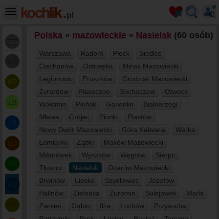
Polska
»
mazowieckie
»
Nasielsk
(60 osób)
Warszawa
Radom
Płock
Siedlce
DŚ
Ciechanów
Ostrołęka
Mińsk Mazowiecki
Legionowo
Pruszków
Grodzisk Mazowiecki
KP
Żyrardów
Piaseczno
Sochaczew
Otwock
LB
Wołomin
Płońsk
Garwolin
Białobrzegi
Mława
Grójec
Pionki
Piastów
LS
Nowy Dwór Mazowiecki
Góra Kalwaria
Warka
Łomianki
Ząbki
Maków Mazowiecki
ŁD
Milanówek
Wyszków
Węgrów
Sierpc
MP
Tłuszcz
Nasielsk
Ożarów Mazowiecki
Brwinów
Lipsko
Szydłowiec
Józefów
MZ
Halinów
Zielonka
Żuromin
Sulejówek
Marki
OP
Zwoleń
Gąbin
Iłża
Łochów
Przysucha
Radzymin
Brok
Łosice
Raciąż
Tarczyn