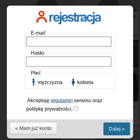
Orzeszko
, Mężczyzna, 54
Radekstil
, Mężczyzna, 39
lat
lat
E-mail
Hasło
Płeć
mężczyzna
kobieta
Akceptuję
regulamin
serwisu oraz
Tomek353
, Mężczyzna,
mo20155
, Mężczyzna, 45
politykę prywatności.
26 lat
lat
« Mam już konto
Dalej »