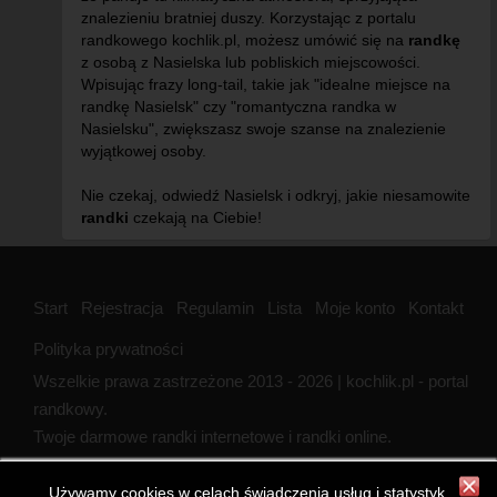
znalezieniu bratniej duszy. Korzystając z portalu
randkowego kochlik.pl, możesz umówić się na
randkę
z osobą z Nasielska lub pobliskich miejscowości.
Wpisując frazy long-tail, takie jak "idealne miejsce na
randkę Nasielsk" czy "romantyczna randka w
Nasielsku", zwiększasz swoje szanse na znalezienie
wyjątkowej osoby.
Nie czekaj, odwiedź Nasielsk i odkryj, jakie niesamowite
randki
czekają na Ciebie!
Start
Rejestracja
Regulamin
Lista
Moje konto
Kontakt
Polityka prywatności
Wszelkie prawa zastrzeżone 2013 - 2026 | kochlik.pl - portal
randkowy.
Twoje darmowe randki internetowe i randki online.
Używamy cookies w celach świadczenia usług i statystyk.