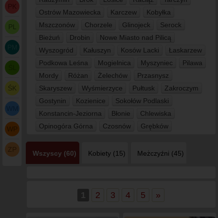
PK
Ostrów Mazowiecka
Karczew
Kobyłka
Mszczonów
Chorzele
Glinojeck
Serock
PL
Bieżuń
Drobin
Nowe Miasto nad Pilicą
PM
Wyszogród
Kałuszyn
Kosów Lacki
Łaskarzew
Podkowa Leśna
Mogielnica
Myszyniec
Pilawa
ŚL
Mordy
Różan
Żelechów
Przasnysz
ŚK
Skaryszew
Wyśmierzyce
Pułtusk
Zakroczym
Gostynin
Kozienice
Sokołów Podlaski
WM
Konstancin-Jeziorna
Błonie
Chlewiska
Opinogóra Górna
Czosnów
Grębków
WP
ZP
Wszyscy (60)
Kobiety (15)
Meżczyźni (45)
1
2
3
4
5
»